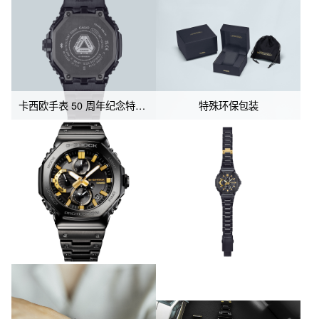
表盘外缘印有二进制“0”和“1”数字，象征CASIO的工艺精神。

高密度组装技术使得这款腕表能够将出色的功能集成到纤薄且高效
的机芯中。蓝牙功能可让腕表连接专用手机应用，获取准确的时间
信息，实现高精度计时。其他实用功能包括太阳能动力和高亮度
LED显示照明。

八角形的螺旋锁定表冠与表圈形状相似，设计上和谐统一。
卡西欧手表 50 周年纪念特別表背设计
特殊环保包装