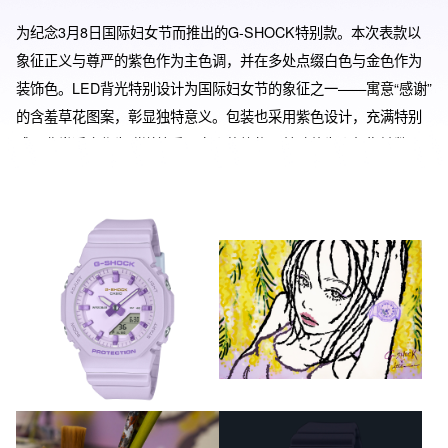
为纪念3月8日国际妇女节而推出的G-SHOCK特别款。本次表款以
象征正义与尊严的紫色作为主色调，并在多处点缀白色与金色作为
装饰色。LED背光特别设计为国际妇女节的象征之一——寓意“感谢”
的含羞草花图案，彰显独特意义。包装也采用紫色设计，充满特别
感，非常适合作为赠送给重要之人的礼物。基础款为人气指针数显
组合型号GMA-P2100，紧凑的尺寸设计让手腕纤细的人也能舒适佩
戴。表带的主要树脂部件采用了生物质树脂，使用可再生有机资源
作为原料，有望为降低环境负担作出贡献。G-SHOCK致力于实现
“一个让每个人都能挑战自我、展现真我风采的世界”，并以此支持所
有女性。