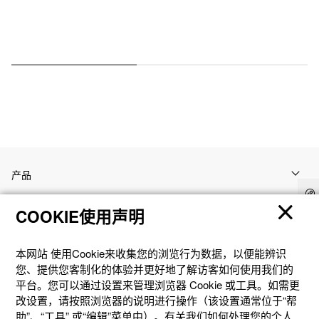
产品
COOKIE使用声明
客户支持
本网站 使⽤Cookie来收集您的浏览⾏为数据，以便能辨识
资讯
您、提供您客制化的体验并更好地了解访客如何使⽤我们的
平台。您可以通过设置来管理浏览器 Cookie 或⼯具。如需更
改设置，请按照浏览器的说明进⾏操作（该设置通常位于“帮
社交媒体
助”、“⼯具” 或“编辑”菜单中）。有关我们如何处理您的个⼈