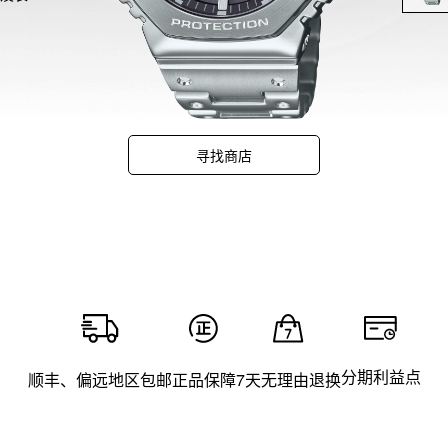
轻薄
割和
经过
金属
寻找商店
和蒸
应用程
用功
分期利益点
顺丰、偏远地区包邮
正品保障
7天无理由退换