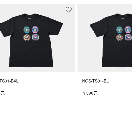
TS01-BXL
NGS-TS01-BL
0元
￥390元