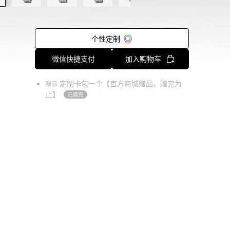
个性定制
微信快捷支付
加入购物车
定制卡包一个【官方商城赠品，赠完为
赠品
止】
已赠完