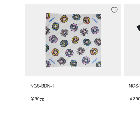
NGS-BDN-1
NGS-
￥90元
￥39