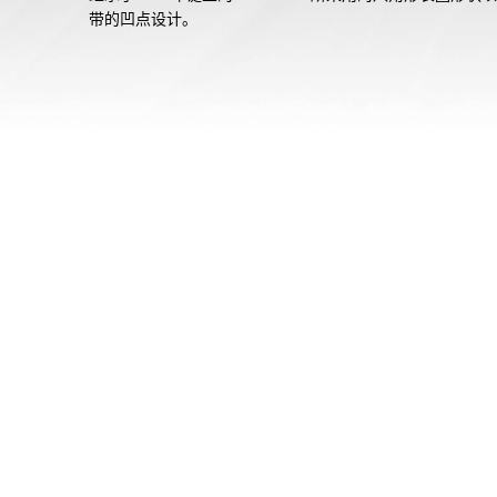
带的凹点设计。

通过高密度封装技术，搭载了纤薄且高功能的机芯，实现了
化设计，并注重佩戴舒适性。不锈钢表圈经过精心锻造、切
研磨加工，立体成型，顶面采用圆周状发丝纹处理，斜面则
镜面抛光，呈现出精美的质感。

在表圈与表壳之间安装了精细树脂制成的缓冲材料，实现了
外壳的耐冲击结构。

表盘采用了卡西欧山形工厂的精密加工技术，通过精细造型
镀工艺，呈现出高级感。

纤薄且高功能的数显/指针组合机芯通过Bluetooth®与专用
序连接，获取时间信息，确保精准走时。

此外，还配备了太阳能动力系统、高亮度双重LED照明等实
能。