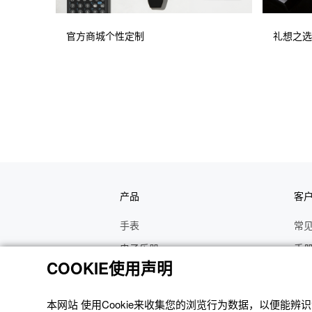
官方商城个性定制
礼想之选
产品
客
手表
常
电子乐器
手
COOKIE使用声明
函数计算器
操
办公计算器
维
本网站 使⽤Cookie来收集您的浏览⾏为数据，以便能