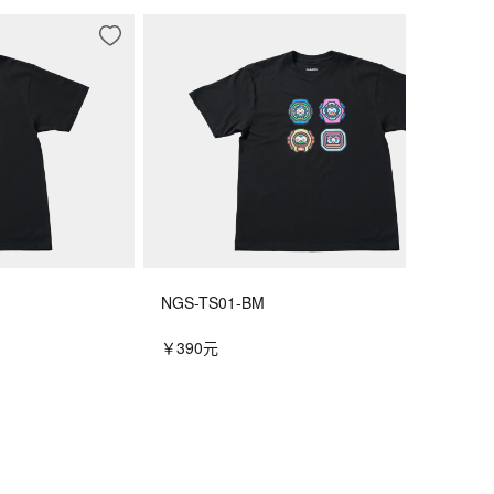
NGS-TS01-BM
￥390元