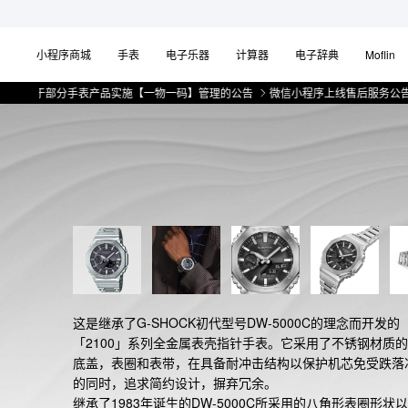
小程序商城
手表
电子乐器
计算器
电子辞典
Moflin
于部分手表产品实施【一物一码】管理的公告
微信小程序上线售后服务公告
关于
这是继承了G-SHOCK初代型号DW-5000C的理念而开发的
「2100」系列全金属表壳指针手表。它采用了不锈钢材质
底盖，表圈和表带，在具备耐冲击结构以保护机芯免受跌落
的同时，追求简约设计，摒弃冗余。

继承了1983年诞生的DW-5000C所采用的八角形表圈形状