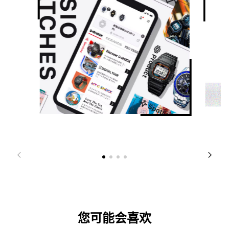
CASIO WATCHES APP获取
ICON