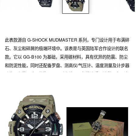
此表款源自 G-SHOCK MUDMASTER 系列，专门设计用于布满碎
石、灰尘和碎屑的极端环境中。该表是与英国陆军合作设计的联名
款。它以 GG-B100 为基础，采用碳材料，具有优异的防震、防尘
和防泥性能，同时还配备罗盘、测高仪/气压计、温度测量及计步器
功能。在英国陆军的指导下，手表外观及包装均采用迷彩图案，让
人不禁联想到迷彩服。该表款的表带环扣和包装上带有陆军徽标，
而表带环扣所采用的金属材质及其他装饰细节也充分展现了本次合
作设计的亮点。这一 G-SHOCK 与英国陆军的特别联名款具备最先
进的手表功能，旨在为参与最艰巨任务的英国陆军提供强悍支持。