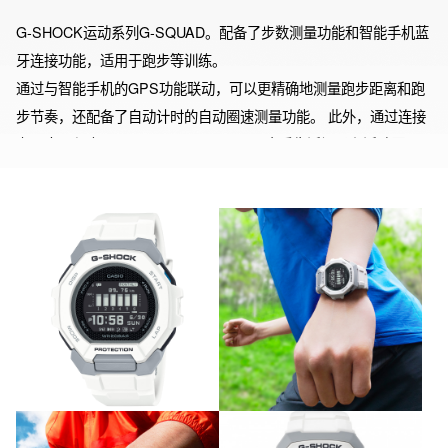
G-SHOCK运动系列G-SQUAD。配备了步数测量功能和智能手机蓝
牙连接功能，适用于跑步等训练。

通过与智能手机的GPS功能联动，可以更精确地测量跑步距离和跑
步节奏，还配备了自动计时的自动圈速测量功能。 此外，通过连接
专用应用程序“G-SHOCK MOVE”，可以查看生活记录和活动历
史，并能自动创建符合设定目标的训练计划。 通过振动闹钟，可以
在训练中获取经过时间和消耗卡路里的提醒，还可以接收来自智能
手机的电话、邮件和SNS通知。 电池寿命约为2年，高精细MIP显
示屏配备了自动高亮度LED照明。 以5mm间隔可调节的软聚氨酯表
带和可变式防护翼适合不同粗细的手腕。 这是一款从日常健康管理
到跑步耐力强化都能广泛使用的G-SHOCK。