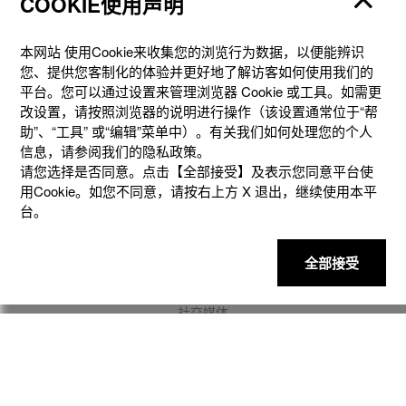
COOKIE使用声明
本网站 使⽤Cookie来收集您的浏览⾏为数据，以便能辨识
您、提供您客制化的体验并更好地了解访客如何使⽤我们的
平台。您可以通过设置来管理浏览器 Cookie 或⼯具。如需更
改设置，请按照浏览器的说明进⾏操作（该设置通常位于“帮
助”、“⼯具” 或“编辑”菜单中）。有关我们如何处理您的个⼈
产品
信息，请参阅我们的隐私政策。
请您选择是否同意。点击【全部接受】及表示您同意平台使
用Cookie。如您不同意，请按右上⽅ X 退出，继续使⽤本平
客户支持
台。
资讯
全部接受
社交媒体