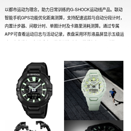
以都市运动为理念，助力日常训练的G-SHOCK运动线产品。联动
智能手机GPS功能优化距离测算，支持配速追踪与自动分段计时，
内置计步器、间歇计时、单圈计时及卡路里消耗测算。通过专属
APP可查看运动日志与活动记录，表盘采用环形液晶屏显示五级运
动强度曲线与目标达成率，激发训练动力。搭载超级照明系统，黑
暗环境中也清晰可视。创新采用「折叠工学」技术，表圈与表带一
体化设计提升佩戴贴合度。为缩减表体尺寸，表镜直接贴合表圈结
构。Bluetooth®自动校时、简易通知提示（仅蜂鸣）、计步等功能
满电状态下续航约两年。从日常健康管理到跑步效能提升，亦可作
为时尚单品百搭佩戴。

【折叠工学】折叠工学是以科学方法与工程视角研究应用日本传统
折纸技艺的学科领域，将纸张折叠成型的技术拓展至多行业实践。