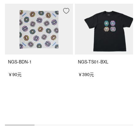
NGS-BDN-1
NGS-TS01-BXL
￥90元
￥390元