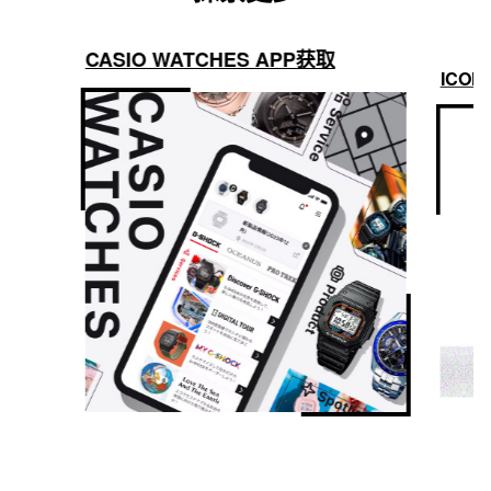
CASIO WATCHES APP获取
ICON