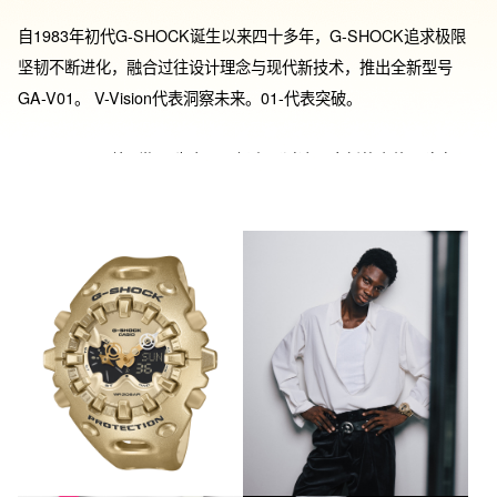
自1983年初代G-SHOCK诞生以来四十多年，G-SHOCK追求极限
坚韧不断进化，融合过往设计理念与现代新技术，推出全新型号
GA-V01。 V-Vision代表洞察未来。01-代表突破。

GA-V01以“开放V世界”为主题，旨在通过这一全新的表款，建立无
规则、不受限制的未来世界，包容多种多样的流行文化，让现代年
轻人敢于展现自我的独特个性。 表款采用了全新凸起时标大的表壳
和大弧度球面玻璃，散发出强烈存在感，同时保护手表免受冲击，
表盘时间刻度采用外置设计，大胆且有个性；通过新开发的结构，
实现G-SHOCK史上罕有的大尺寸指针和特征性表盘，并使用新的
磁吸分针，借由磁铁吸收冲击，防止手表受到冲击时而指针偏离，
搭配蝴蝶形状的液晶屏，为独特的表盘设计再添视觉冲击。一体化
表圈表带结构既坚韧又独特，拥有10年超长续航电池，以全新结构
诠释了G-SHOCK的toughness本质。

「自由白」款：附酷眼仔二代自由白毛绒挂件，软萌质感与纯净色