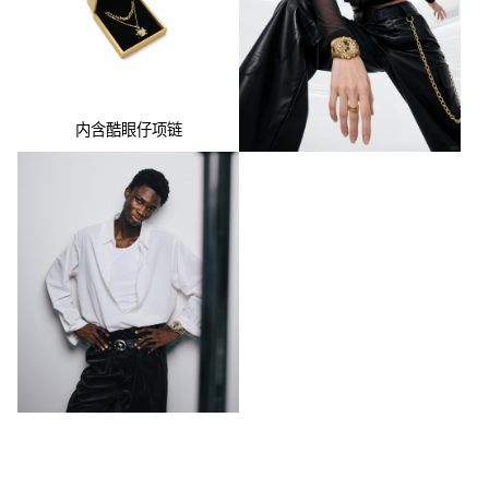
内含酷眼仔项链