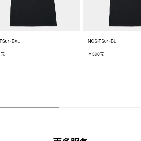
TS01-BXL
NGS-TS01-BL
0元
￥390元