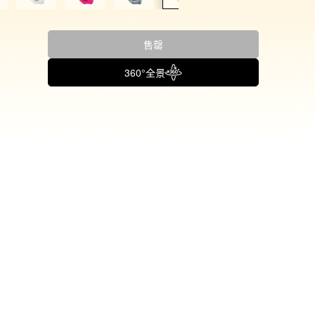
售罄
360°全景