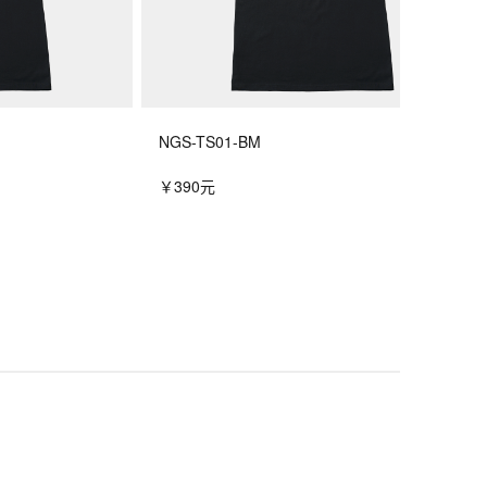
NGS-TS01-BM
￥390元