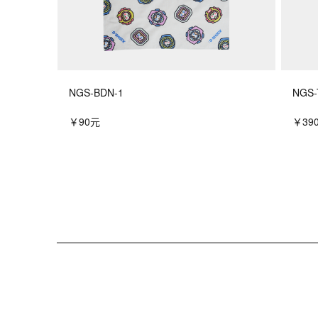
NGS-BDN-1
NGS-
￥90元
￥39