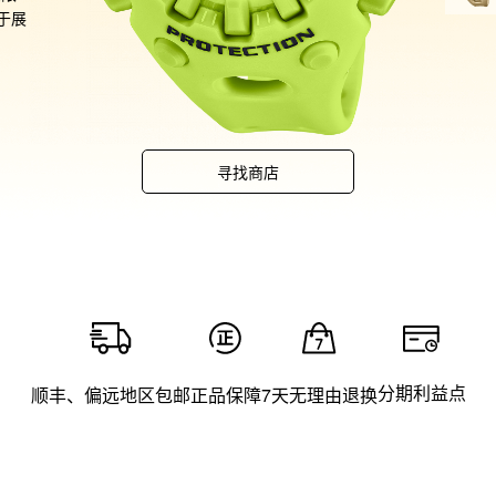
于展
散发
外置
史上
由磁
状的
寻找商店
结构
释了
流并
圆形
反复
分期利益点
顺丰、偏远地区包邮
正品保障
7天无理由退换