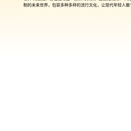
制的未来世界，包容多种多样的流行文化，让现代年轻人敢
现自我的独特个性。

GA-V01采用了全新凸起时标大的表壳和大弧度球面玻璃，
出强烈存在感，同时保护手表免受冲击；表盘时间刻度采用
设计，大胆且有个性；通过新开发的结构，实现G-SHOCK
罕有的大尺寸指针和特征性表盘，并使用新的磁性分针，借
铁吸收冲击，防止手表受到冲击时而指针偏离，搭配蝴蝶形
液晶屏，为独特的表盘设计再添视觉冲击；一体化表圈表带
既坚韧又独特，并且搭配10年超长续航电池。以全新结构诠
G-SHOCK的本质。

GA-V01首发包括4种颜色不同的型号，特别推荐喜欢独特潮
享受自我表达的人群。

发售前期，还特别配“酷眼仔”表盒，酷眼仔外形通体黑色，
的身体满是刺状物，有着同样的蝴蝶形眼睛，是G-SHOCK
测试的橡胶球变化而来，G-SHOCK品牌永恒的进化精神。