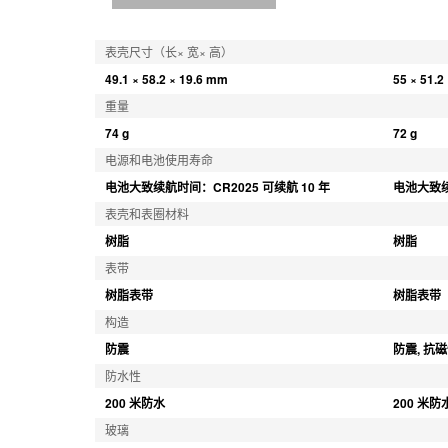
表壳尺寸（长× 宽× 高）
49.1 × 58.2 × 19.6 mm
55 × 51.2
重量
74 g
72 g
电源和电池使用寿命
电池大致续航时间：CR2025 可续航 10 年
电池大致续
表壳和表圈材料
树脂
树脂
表带
树脂表带
树脂表带
构造
防震
防震, 抗
防水性
200 米防水
200 米防
玻璃