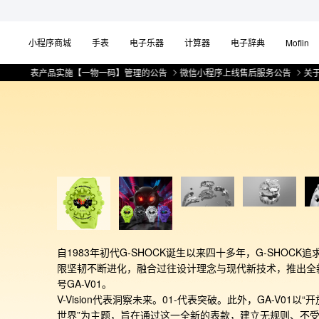
小程序商城
手表
电子乐器
计算器
电子辞典
Moflin
于部分手表产品实施【一物一码】管理的公告
微信小程序上线售后服务公告
关
自1983年初代G-SHOCK诞生以来四十多年，G-SHOCK追
限坚韧不断进化，融合过往设计理念与现代新技术，推出全
号GA-V01。

V-Vision代表洞察未来。01-代表突破。此外，GA-V01以“开
世界”为主题，旨在通过这一全新的表款，建立无规则、不