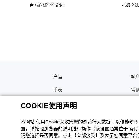
官方商城个性定制
礼想之选
产品
客
手表
常
电子乐器
手
COOKIE使用声明
函数计算器
操
办公计算器
维
本网站 使⽤Cookie来收集您的浏览⾏为数据，以便能
置，请按照浏览器的说明进⾏操作（该设置通常位于“帮助”
电子辞典
修
请您选择是否同意。点击【全部接受】及表示您同意平台使用