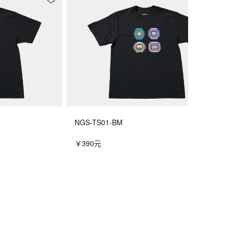
NGS-TS01-BM
￥390元