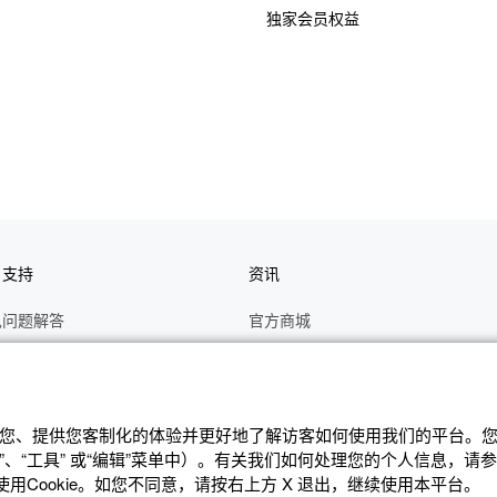
独家会员权益
户支持
资讯
见问题解答
官方商城
册
关于CASIO
作视频
C's CLUB 会员权益
修
最新资讯
辨识您、提供您客制化的体验并更好地了解访客如何使⽤我们的平台。您可
、“⼯具” 或“编辑”菜单中）。有关我们如何处理您的个⼈信息，请
理状态查询
公告
Cookie。如您不同意，请按右上⽅ X 退出，继续使⽤本平台。