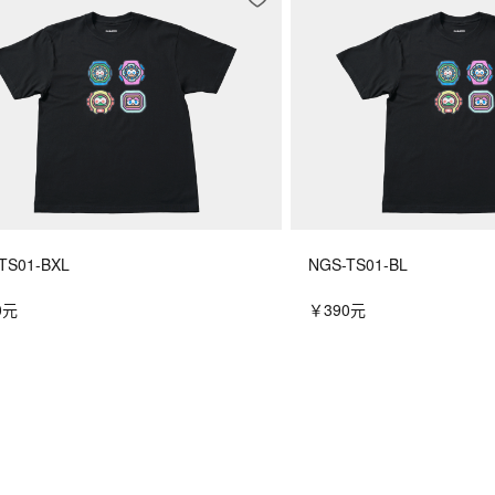
TS01-BXL
NGS-TS01-BL
0元
￥390元