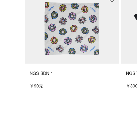
NGS-BDN-1
NGS-
￥90元
￥39