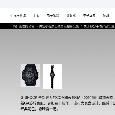
小程序商城
手表
电子乐器
计算器
电子辞典
Moflin
一物一码】管理的公告
微信小程序上线售后服务公告
关于部分手表产品实施【一
G-SHOCK 全新导入的COMBI表款GA-400的颜色追加表款
新GA旋转表冠，更加易于操作。 流行大表盘设计，酷感十足
经典配色，吸睛度十足。