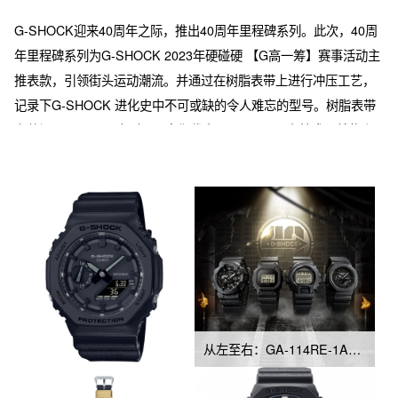
G-SHOCK迎来40周年之际，推出40周年里程碑系列。此次，40周
年里程碑系列为G-SHOCK 2023年硬碰硬 【G高一筹】赛事活动主
推表款，引领街头运动潮流。并通过在树脂表带上进行冲压工艺，
记录下G-SHOCK 进化史中不可或缺的令人难忘的型号。树脂表带
上共记录了49个历史型号，它们代表了G-SHOCK在技术、结构和
材料上的演变历程。短表带上记录了G-SHOCK1983年到1995年的
历史，长表带上记录了G-SHOCK1995年至今的历史。此系列表款
表带采用生物树脂的材质。游环和背刻也会体现40周年的标记。
从左至右：GA-114RE-1A、DWE-5657RE-1、DW-6640RE-1、GA-2140RE-1A