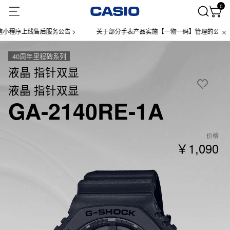
0
上线售后服务公告 >
关于部分手表产品实施【一物一码】管理的公告 >
40周年里程碑系列
液晶 指针双显
液晶 指针双显
GA-2140RE-1A
价格
￥1,090