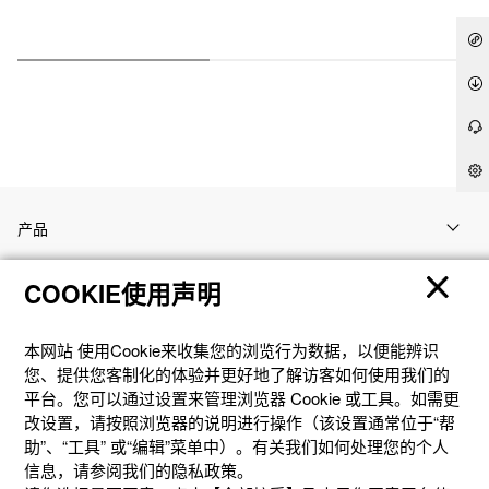
产品
COOKIE使用声明
客户支持
本网站 使⽤Cookie来收集您的浏览⾏为数据，以便能辨识
资讯
您、提供您客制化的体验并更好地了解访客如何使⽤我们的
平台。您可以通过设置来管理浏览器 Cookie 或⼯具。如需更
改设置，请按照浏览器的说明进⾏操作（该设置通常位于“帮
社交媒体
助”、“⼯具” 或“编辑”菜单中）。有关我们如何处理您的个⼈
信息，请参阅我们的隐私政策。