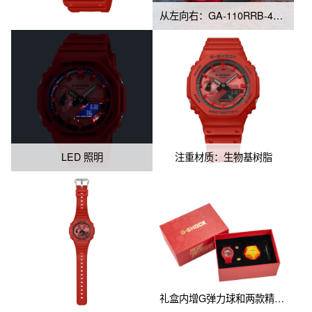
回弹

从左向右：GA-110RRB-4A、GA-2100RRB-4A
▸ 两款精致PIN饰 – 点缀搭配必备单品

整套礼盒不仅充满趣味性，更寓意着积极向上的生活态度，为年轻
用户带来全新体验。
LED 照明
注重材质：生物基树脂
礼盒内增G弹力球和两款精致PIN饰