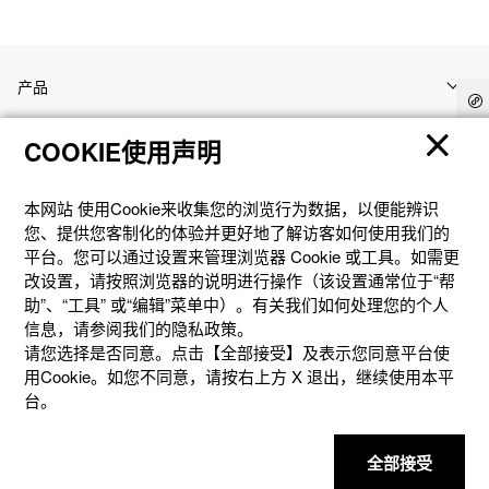
产品
COOKIE使用声明
客户支持
本网站 使⽤Cookie来收集您的浏览⾏为数据，以便能辨识
资讯
您、提供您客制化的体验并更好地了解访客如何使⽤我们的
平台。您可以通过设置来管理浏览器 Cookie 或⼯具。如需更
改设置，请按照浏览器的说明进⾏操作（该设置通常位于“帮
社交媒体
助”、“⼯具” 或“编辑”菜单中）。有关我们如何处理您的个⼈
信息，请参阅我们的隐私政策。
请您选择是否同意。点击【全部接受】及表示您同意平台使
用Cookie。如您不同意，请按右上⽅ X 退出，继续使⽤本平
台。
隐私权保护
使用条款
网站地图
联系我们
© 2025 卡西欧（中国）贸易有限公司 CASIO(China) Co., Ltd
全部接受