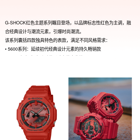
G-SHOCK红色主题系列瞩目登场，以品牌标志性红色为主调，融
合经典设计与潮流元素，引爆时尚潮流。

该系列囊括四款独具特色的表款，满足不同风格需求：

• 5600系列：延续初代经典设计元素的持久畅销款

• 6900系列：拥有跨时代影响力的文化符号

• 2100系列：简约八角形表圈，演绎现代美学

• 110系列：呈现醒目视觉效果的大尺寸款

表盘采用的红色调与表带、表圈形成协调搭配，通过巧妙的明暗对
比营造出强烈的视觉张力。反显液晶屏幕与黑色细节相得益彰，匠
心设计的红黑配色，既提升了视觉层次，又完美诠释了G-SHOCK
独有的硬核基因。无论是日常休闲装扮，还是需要点睛之笔的潮流
造型，都能轻松驾驭。这一抹炫目的红色，必将成为你腕间最亮眼
的时尚宣言！特别值得一提的是，首批限量礼盒内含惊喜好礼：

▸ G弹力球 - 当下人气解压神器，双模式玩法，搭配挂绳使用可自动