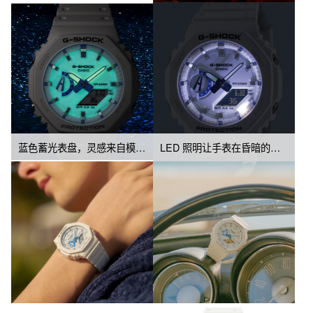
蓝色蓄光表盘，灵感来自模仿夜光虫的幻彩光芒
LED 照明让手表在昏暗的光线下依然清晰可辨