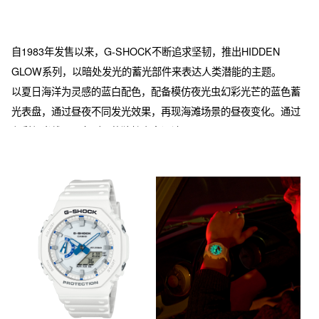
自1983年发售以来，G-SHOCK不断追求坚韧，推出HIDDEN 
GLOW系列，以暗处发光的蓄光部件来表达人类潜能的主题。

以夏日海洋为灵感的蓝白配色，配备模仿夜光虫幻彩光芒的蓝色蓄
光表盘，通过昼夜不同发光效果，再现海滩场景的昼夜变化。通过
色彩与光线凸显各型号的独特表盘设计。

其中，GA-2100HDS，表圈与表带主要树脂部件采用更有利于环保
的生物树脂。

从假日休闲风格到工装元素服饰，该表款皆可作为你穿搭的点睛之
笔。