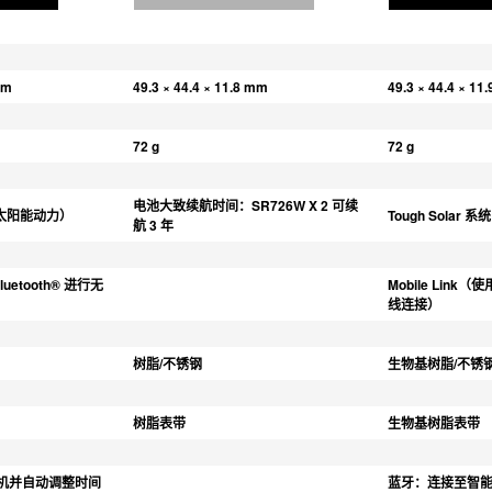
mm
49.3 × 44.4 × 11.8 mm
49.3 × 44.4 × 11
72 g
72 g
电池大致续航时间：SR726W X 2 可续
统（太阳能动力）
Tough Solar
航 3 年
Bluetooth® 进行无
Mobile Link（使
线连接）
树脂/不锈钢
生物基树脂/不锈
树脂表带
生物基树脂表带
机并自动调整时间
蓝牙：连接至智