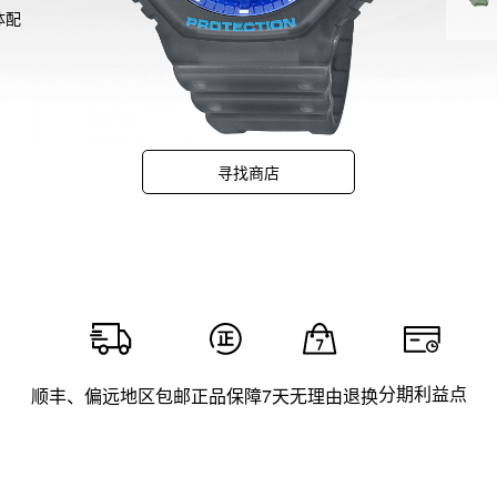
主体配
蓝色
渐变
体配
变镀
烟的
寻找商店
了灰
分期利益点
顺丰、偏远地区包邮
正品保障
7天无理由退换