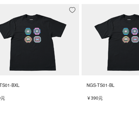
TS01-BXL
NGS-TS01-BL
0元
￥390元