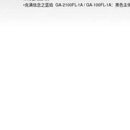
•充满信念之蓝焰  GA-2100FL-1A / GA-100FL-1A：黑色
以模仿白烟效果的灰色渐变涂层，以及代表高温火焰的酷炫
渐变镀层表盘。表带设计灵感来自烟雾，采用黑底搭配灰色
处理。

•释放热情之橘火 GA-2100FL-8A / GA-100FL-8A：灰色主
以模仿黑烟效果的黑色渐变涂层，并通过充满活力的橙色渐
层表盘表达较低温度下的火焰。表带部分，则是基于上升白
形象，选取元素，使用灰色底配上黑色渐变处理。

鲜明的渐变色彩生动展现了热情之火。此外，另外两款采用
色透明表带，黑色渐变涂层的GA-2100FLS-8A4及GA-
2100FLS-8A2。