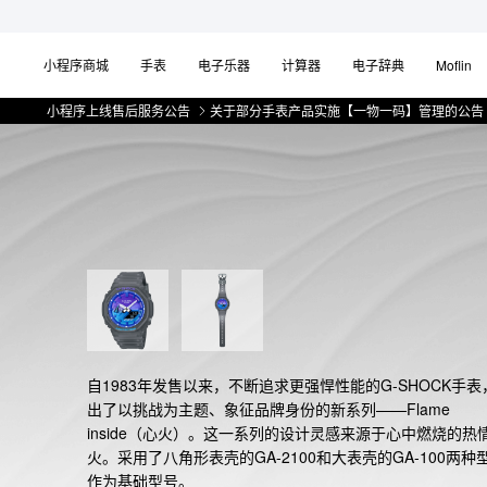
小程序商城
手表
电子乐器
计算器
电子辞典
Moflin
小程序上线售后服务公告
关于部分手表产品实施【一物一码】管理的公告
微信小
自1983年发售以来，不断追求更强悍性能的G-SHOCK手表
出了以挑战为主题、象征品牌身份的新系列——Flame 
inside（心火）。这一系列的设计灵感来源于心中燃烧的热
火。采用了八角形表壳的GA-2100和大表壳的GA-100两种
作为基础型号。
