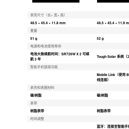
表壳尺寸（长× 宽× 高）
48.5 × 45.4 × 11.8 mm
48.5 × 45.4 × 11.9 
重量
51 g
52 g
电源和电池使用寿命
电池大致续航时间：SR726W X 2 可续
Tough Solar 系
航 3 年
智能手机链接功能
Mobile Link（使用 
线连接）
表壳和表圈材料
碳/树脂
碳/树脂
表带
树脂表带
树脂表带
时间调整
蓝牙：连接至智能手