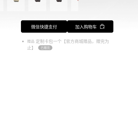
微信快捷支付
加入购物车
定制卡包一个【官方商城赠品，赠完为
赠品
止】
已赠完