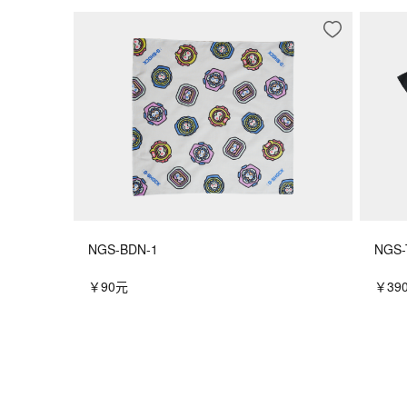
NGS-BDN-1
NGS-
￥90元
￥39