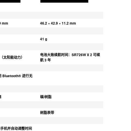
.9 mm
46.2 × 42.9 × 11.2 mm
41 g
电池大致续航时间：SR726W X 2 可续
 系统（太阳能动力）
航 3 年
用 Bluetooth® 进行无
钢
碳/树脂
树脂表带
能手机并自动调整时间