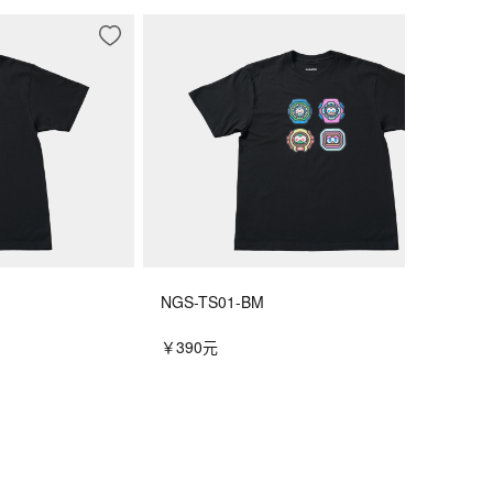
NGS-TS01-BM
￥390元