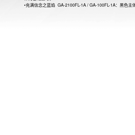
•充满信念之蓝焰  GA-2100FL-1A / GA-100FL-1A：黑色
以模仿白烟效果的灰色渐变涂层，以及代表高温火焰的酷炫
渐变镀层表盘。表带设计灵感来自烟雾，采用黑底搭配灰色
处理。
•释放热情之橘火 GA-2100FL-8A / GA-100FL-8A：灰色主
以模仿黑烟效果的黑色渐变涂层，并通过充满活力的橙色渐
层表盘表达较低温度下的火焰。表带部分，则是基于上升白
形象，选取元素，使用灰色底配上黑色渐变处理。
鲜明的渐变色彩生动展现了热情之火。此外，另外两款采用
色透明表带，黑色渐变涂层的GA-2100FLS-8A4及GA-
2100FLS-8A2。