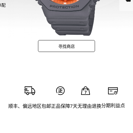
主体配
蓝色
渐变
体配
变镀
烟的
寻找商店
了灰
分期利益点
顺丰、偏远地区包邮
正品保障
7天无理由退换