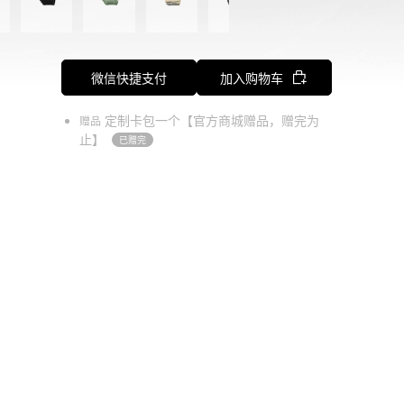
微信快捷支付
加入购物车
定制卡包一个【官方商城赠品，赠完为
赠品
止】
已赠完