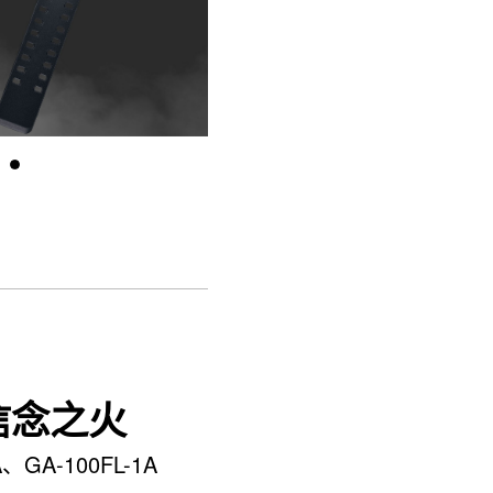
信念之火
A、GA-100FL-1A