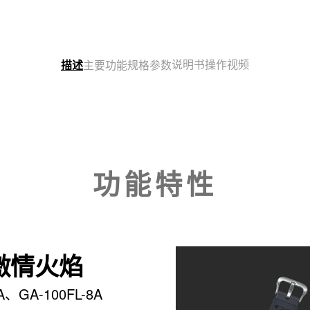
说明书
操作视频
描述
主要功能
规格参数
功能特性
激情火焰
A、GA-100FL-8A