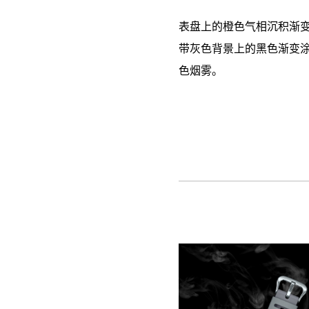
表盘上的橙色气相沉积渐
带灰色背景上的黑色渐变
色烟雾。