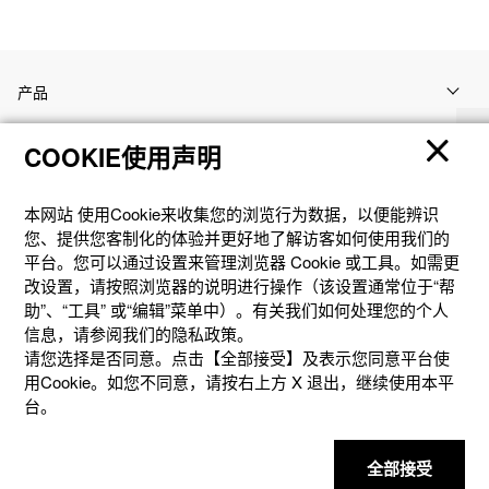
产品
COOKIE使用声明
客户支持
本网站 使⽤Cookie来收集您的浏览⾏为数据，以便能辨识
资讯
您、提供您客制化的体验并更好地了解访客如何使⽤我们的
平台。您可以通过设置来管理浏览器 Cookie 或⼯具。如需更
改设置，请按照浏览器的说明进⾏操作（该设置通常位于“帮
社交媒体
助”、“⼯具” 或“编辑”菜单中）。有关我们如何处理您的个⼈
信息，请参阅我们的隐私政策。
请您选择是否同意。点击【全部接受】及表示您同意平台使
用Cookie。如您不同意，请按右上⽅ X 退出，继续使⽤本平
台。
隐私权保护
使用条款
网站地图
联系我们
© 2025 卡西欧（中国）贸易有限公司 CASIO(China) Co., Ltd
全部接受