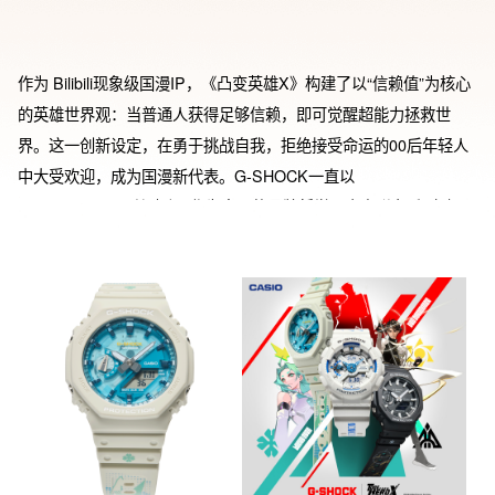
作为 Bilibili现象级国漫IP，《凸变英雄X》构建了以“信赖值”为核心
的英雄世界观：当普通人获得足够信赖，即可觉醒超能力拯救世
界。这一创新设定，在勇于挑战自我，拒绝接受命运的00后年轻人
中大受欢迎，成为国漫新代表。G-SHOCK一直以
“TOUGHNESS（坚韧）”作为自己的品牌哲学。本次联名系列融入
了双方“突破极限”的精神内核，以此诠释“平凡人因信念成就不凡”的
价值观，致敬新时代的平民英雄梦想 ！以GA-110和GA-2100为
base型号，将动漫元素和toughness精神相结合，传递“普通人也能
成为英雄”的理念。

GA-110HDS-7APRT全员款，短表带上星现“TO BE HERO X”动漫
的英语名称，长表带上体现信赖值的元素，与动画中场景相呼应，
信赖值的数值是“202504060830”就即动画的开播时间整体运用动漫
中的经典蓝色，打造出绚丽的渐变色值。

GA-2100-1APRT林凌款，腕表运用角色经典ICON象征角色信仰，