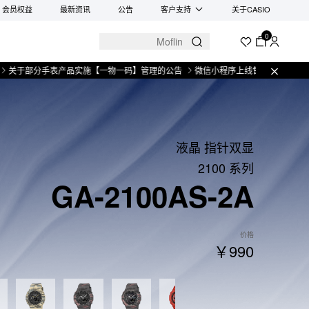
会员权益
最新资讯
公告
客户支持
关于CASIO
0
分手表产品实施【一物一码】管理的公告
微信小程序上线售后服务公告
关于部
液晶 指针双显
2100 系列
GA-2100AS-2A
价格
￥990