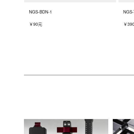
NGS-BDN-1
NGS-
￥90元
￥39