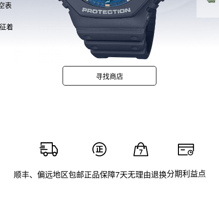
空表
象征着
这一
的设
品牌
配的
寻找商店
分期利益点
顺丰、偏远地区包邮
正品保障
7天无理由退换