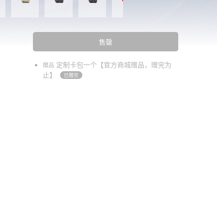
售罄
定制卡包一个【官方商城赠品，赠完为
赠品
止】
已赠完