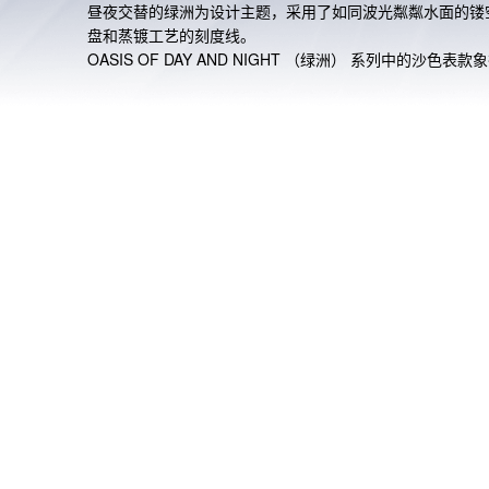
昼夜交替的绿洲为设计主题，采用了如同波光粼粼水面的镂
盘和蒸镀工艺的刻度线。

OASIS OF DAY AND NIGHT （绿洲） 系列中的沙色表款
白天的绿洲，而深灰色表款则代表着夜晚的绿洲。为了配合
主题，表盘颜色分别采用了不同浓度的蓝色和绿色。该系列
计灵感源自冒险途中偶遇的绿洲，与G-SHOCK敢于挑战的
精神契合，适合如今都市流行的轻户外运动，是一款易于搭
季节性配色手表。