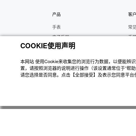
产品
客
手表
常
电子乐器
手
COOKIE使用声明
函数计算器
操
办公计算器
维
本网站 使⽤Cookie来收集您的浏览⾏为数据，以便能
电子辞典
修
置，请按照浏览器的说明进⾏操作（该设置通常位于“帮助”
请您选择是否同意。点击【全部接受】及表示您同意平台使用
Moflin