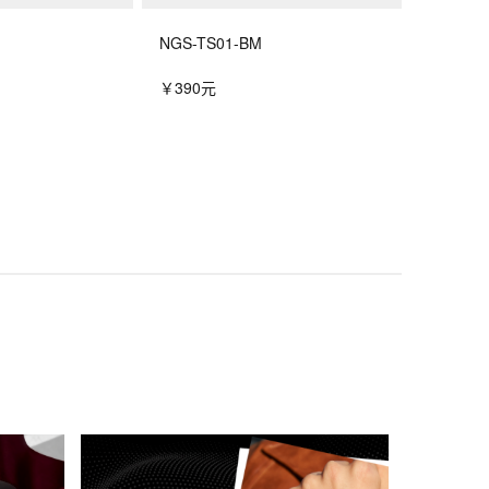
NGS-TS01-BM
￥390元