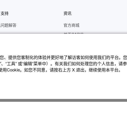
户支持
资讯
见问题解答
官方商城
册
关于CASIO
作视频
C's CLUB 会员权益
修
最新资讯
辨识您、提供您客制化的体验并更好地了解访客如何使⽤我们的平台。您可
理状态查询
公告
、“⼯具” 或“编辑”菜单中）。有关我们如何处理您的个⼈信息，请
Cookie。如您不同意，请按右上⽅ X 退出，继续使⽤本平台。
沪ICP备14020594号-1