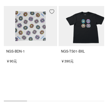
NGS-BDN-1
NGS-TS01-BXL
￥90元
￥390元