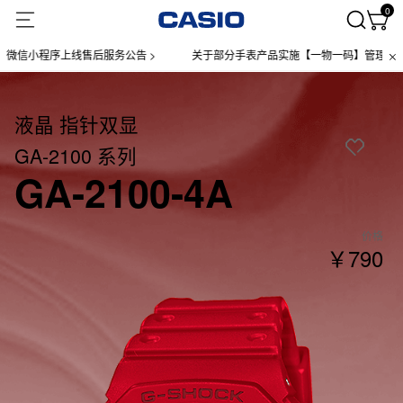
0
小程序上线售后服务公告 >
关于部分手表产品实施【一物一码】管理的公告 >
液晶 指针双显
GA-2100 系列
GA-2100-4A
价格
￥790