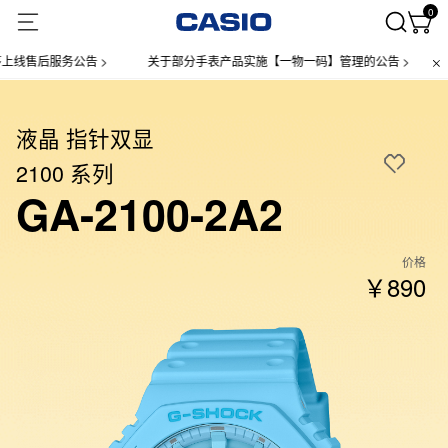
0
后服务公告 >
关于部分手表产品实施【一物一码】管理的公告 >
微信
液晶 指针双显
2100 系列
GA-2100-2A2
价格
￥890