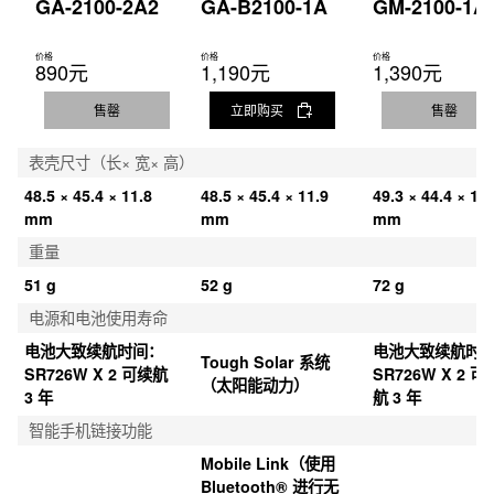
表面 LED 照明（高亮度，可选择照明持续时间（1.5 秒或 3 秒），
GA-2100-2A2
GA-B2100-1A
GM-2100-1A
照明渐弱光）数字显示屏 LED 背光灯（高亮度，可选择照明持续时
间（1.5 秒或 3 秒），照明渐弱光）
价格
价格
价格
890元
1,190元
1,390元
照明灯颜色
售罄
立即购买
售罄
LED：白色
表壳尺寸（长× 宽× 高）
日历
48.5 × 45.4 × 11.8 
48.5 × 45.4 × 11.9 
49.3 × 44.4 × 11.
全自动日历（至 2099 年）
mm
mm
mm
静音功能
重量
按钮操作音开/关
51 g
52 g
72 g
电源和电池使用寿命
精确度
电池大致续航时间：
电池大致续航时
精确度：±15 秒/月
Tough Solar 系统
SR726W X 2 可续航 
SR726W X 2 可
（太阳能动力）
3 年
航 3 年
其他功能
智能手机链接功能
指针闪避功能（移开指针以便无障碍地查看数字显示内容。）
一般计时：

Mobile Link（使用 
指针：2 根指针（时针、分针；指针每 20 秒走动一次），1 个表盘
Bluetooth® 进行无