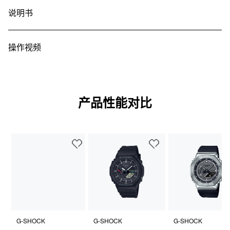
打
00'00''00~59'59''99（前 60 分钟）

开)
说明书
生物基树脂表带
1:00'00~23:59'59（60 分钟后）

测量单位：

构造
1/100 秒（前 60 分钟）

操作视频
1 秒（60 分钟后）

防震
测量模式：经过时间，分段时间，第 1 名和第 2 名的时间
碳纤维核心防护结构
定时器
防水性
倒计时器

200 米防水
产品性能对比
测量单位：1 秒

倒计时范围：24 小时

电源和电池使用寿命
倒计时开始时间设置范围：1 分钟到 24 小时（1 秒增量、1 分钟增
电池大致续航时间：SR726W X 2 可续航 3 年
量和 1 小时增量）
闹铃／整点响报
5 个每日闹铃
整点响报
照明灯
双 LED 照明

G-SHOCK
G-SHOCK
G-SHOCK