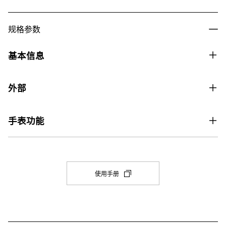
规格参数
基本信息
价格
外部
价格890元
玻璃
表壳尺寸（长× 宽× 高）
手表功能
矿物玻璃
48.5 × 45.4 × 11.8 mm
世界时间
兼容的表带尺寸
重量
世界时间

145-215 毫米
51 g
31 个时区（48 个城市 + 协调世界时）、夏令时开启/关闭
(在
使用手册
新
表壳和表圈材料
选
秒表
项
碳/生物基树脂
1/100 秒 秒表

卡
中
最大范围：

表带