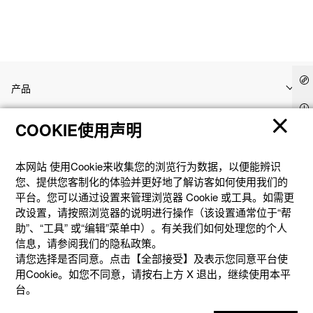
产品
COOKIE使用声明
客户支持
本网站 使⽤Cookie来收集您的浏览⾏为数据，以便能辨识
资讯
您、提供您客制化的体验并更好地了解访客如何使⽤我们的
平台。您可以通过设置来管理浏览器 Cookie 或⼯具。如需更
改设置，请按照浏览器的说明进⾏操作（该设置通常位于“帮
社交媒体
助”、“⼯具” 或“编辑”菜单中）。有关我们如何处理您的个⼈
信息，请参阅我们的隐私政策。
请您选择是否同意。点击【全部接受】及表示您同意平台使
用Cookie。如您不同意，请按右上⽅ X 退出，继续使⽤本平
台。
隐私权保护
使用条款
网站地图
联系我们