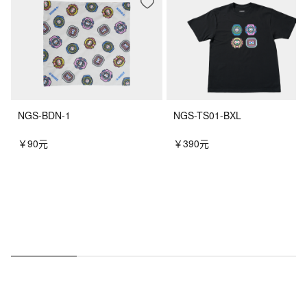
NGS-BDN-1
NGS-TS01-BXL
￥90元
￥390元