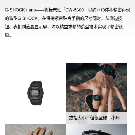
G-SHOCK nano——将标志性「DW-5600」以约1/10体积精密再现
的微型G-SHOCK。在保持紧密贴合手指的尺寸同时，从侧边按
钮、表扣到液晶显示屏，均以精益求精的造型技术实现了精密还
原。

通过玻璃粘接技术确保气密性，在支持电池更换的前提下，仍实现
与其他G-SHOCK相同的200米防水性能。采用可更换电池的螺丝固
定底盖，液晶显示屏除时分秒显示外，更具备双时区、秒表、日期
等核心功能。还特别配备情感化闪光提示功能，可在设定时刻发出
柔和闪烁光效

配色方案选取历代DW-5600中备受推崇的黑、黄、红经典三色。表
圈与表带的主要树脂部件采用生物质树脂，使用可再生有机资源为
原料，有助于环保

戒指大小，但很坚硬：小巧的 G-SHOCK 具有防震和 200米防水功能
表款随附硅胶材质专用展示台的特别包装，使其成为兼具佩戴与收