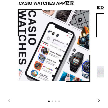
CASIO WATCHES APP获取
ICON