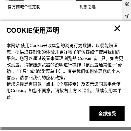
官方商城个性定制
礼想之选
COOKIE使用声明
本网站 使⽤Cookie来收集您的浏览⾏为数据，以便能辨识
您、提供您客制化的体验并更好地了解访客如何使⽤我们的
平台。您可以通过设置来管理浏览器 Cookie 或⼯具。如需更
改设置，请按照浏览器的说明进⾏操作（该设置通常位于“帮
助”、“⼯具” 或“编辑”菜单中）。有关我们如何处理您的个⼈
信息，请参阅我们的隐私政策。
产品
请您选择是否同意。点击【全部接受】及表示您同意平台使
用Cookie。如您不同意，请按右上⽅ X 退出，继续使⽤本平
台。
客户支持
全部接受
资讯