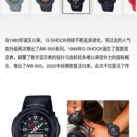
自1983年诞生以来， G-SHOCK持续不断追求进化，将过去的人气
款升级再次推出了AW-500系列。1989年G-SHOCK诞生了首款双
显表，颠覆了数字显示表的指针与齿轮较多难以承受外力的固有概
念，推出了AW-500。2020年经典款复活归来。此次不仅复活了传
统颜色，还增加了新配色可供选择。除了基本的秒表、报时功能
外，还追加了EL背照灯、电池寿命约7年等实用功能。