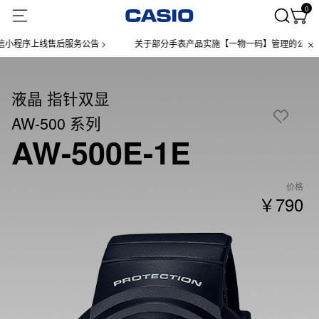
0
序上线售后服务公告 >
关于部分手表产品实施【一物一码】管理的公告 >
液晶 指针双显
AW-500 系列
AW-500E-1E
价格
￥790