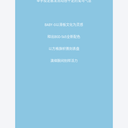
举手投足散发出动感十足的鬼马气息
BABY-G以滑板文化为灵感
释出BGD-565全新配色
以方格旗帜镌刻表盘
演绎腕间别样活力