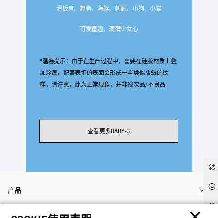
滑板者、舞者、海豚、刺鲀、小狗、小猫
可爱童趣，满满少女心
*温馨提示：由于在生产过程中，需要在硅胶材质上叠
加涂层，配套表扣的表面会形成一些类似褶皱的纹
样，请注意，此为正常现象，并非残次品/不良品
查看更多BABY-G
产品