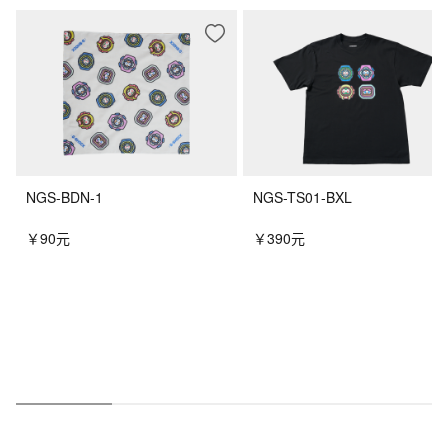
NGS-BDN-1
NGS-TS01-BXL
￥90元
￥390元