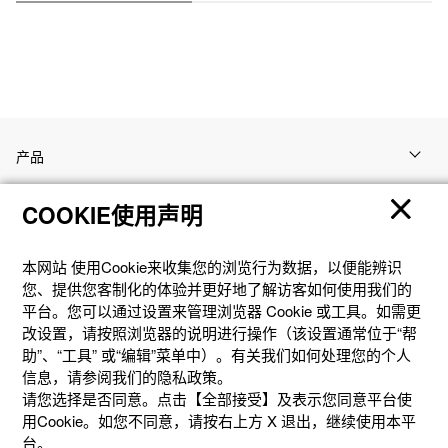
产品
COOKIE使用声明
客户支持
本网站 使⽤Cookie来收集您的浏览⾏为数据，以便能辨识
资讯
您、提供您客制化的体验并更好地了解访客如何使⽤我们的
平台。您可以通过设置来管理浏览器 Cookie 或⼯具。如需更
改设置，请按照浏览器的说明进⾏操作（该设置通常位于“帮
社交媒体
助”、“⼯具” 或“编辑”菜单中）。有关我们如何处理您的个⼈
信息，请参阅我们的隐私政策。
请您选择是否同意。点击【全部接受】及表示您同意平台使
用Cookie。如您不同意，请按右上⽅ X 退出，继续使⽤本平
台。