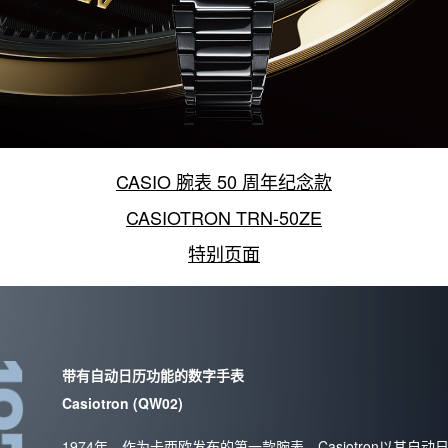
CASIO 腕表 50 周年纪念款
CASIOTRON TRN-50ZE
特别页面
带有自动日历功能的数字手表
Casiotron (QW02)
1974年，作为卡西欧发布的第一款腕表，Casiotron以其自