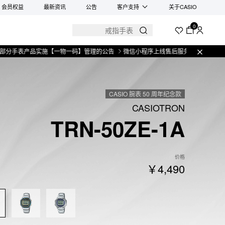
会员权益
最新资讯
公告
客户支持
关于CASIO
0
产品实施【一物一码】管理的公告
微信小程序上线售后服务公告
关于部分手表
CASIO 腕表 50 周年纪念款
CASIOTRON
TRN-50ZE-1A
价格
￥4,490