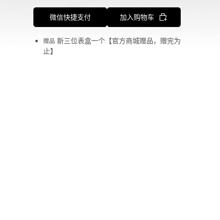
微信快捷支付
加入购物车
新三位表盒一个【官方商城赠品，赠完为
赠品
止】