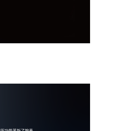
动日历功能革新了腕表