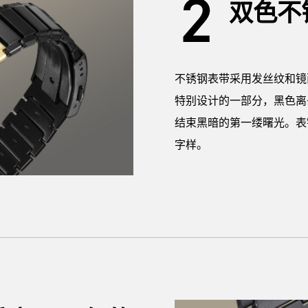
双色不
不锈钢表带采用发丝纹和镜
特别设计的一部分，黑色离
结束黑暗的第一缕曙光。表链上还
字样。