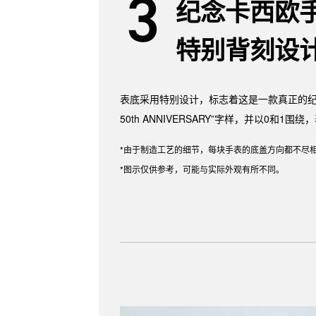
纪念卡西欧手
特别背刻设
表底采用特别设计，标志着这是一款真正的纪念
50th ANNIVERSARY”字样，并以0和1
*由于制造工艺的细节，每块手表的底盖方向都不尽
*图示仅供参考，可能与实际外观有所不同。