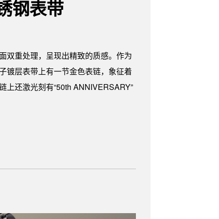
锈钢表带
面双重处理，呈现出精致的质感。作为
子镀层表带上有一节金色表链，象征着
激光刻有“50th ANNIVERSARY”