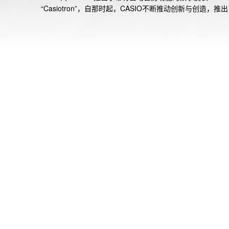
“Casiotron”，自那时起，CASIO不断推动创新与创造，推
阳能动力功能、电波信号接收功能和智能手机连接功能。这
造新价值的精神始终引领着CASIO腕表的进化标准。

这款型号以“新光的起源”为设计灵感，采用黑金配色，象征
价值的创造，庆祝CASIO制表50周年。

“新光的起源”设计主题象征新价值的创造

该款腕表的黑色与金色配色表达了CASIO“ZERO TO ONE”
神。表圈、标志和其他元素采用金色装饰，提升了表盘的质
可读性。

双色不锈钢表带

表带由高品质不锈钢制成，结合了发丝纹与镜面抛光处理。
离子镀层表带上的一节链节为金色，并镭射刻有“50th 
ANNIVERSARY”的字样。

特别版CASIO手表50周年纪念背盖

这款限量版型号的背盖刻有“50周年纪念”的字样，并以数字“
“1”环绕，象征CASIO的工艺精神。

*背盖的实际方向可能会有所不同。
