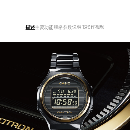
，确
说明书
操作视频
描述
主要功能
规格参数