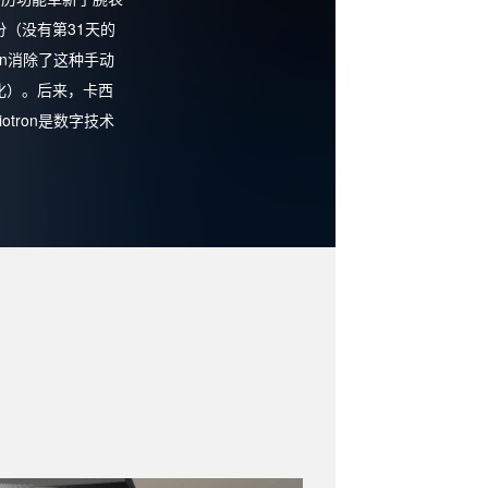
（没有第31天的
on消除了这种手动
化）。后来，卡西
tron是数字技术