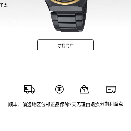
出了太
种创
着新
寻找商店
的精
感与
黑色
分期利益点
顺丰、偏远地区包邮
正品保障
7天无理由退换
0”和