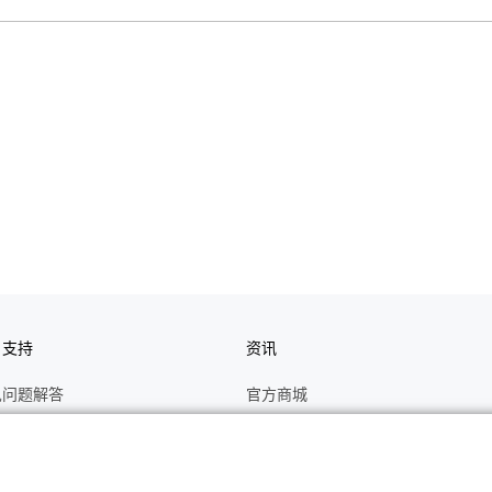
户支持
资讯
见问题解答
官方商城
册
关于CASIO
作视频
C's CLUB 会员权益