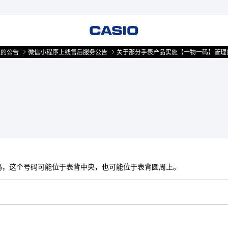
的公告
微信小程序上线售后服务公告
关于部分手表产品实施【一物一码】管理的
芯号码，这个号码可能位于表背中央，也可能位于表背圆周上。