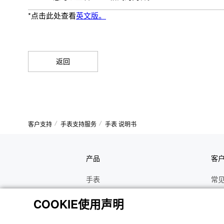
*点击此处查看
英文版。
返回
客户支持
手表支持服务
手表 说明书
产品
客
手表
常
电子乐器
手
COOKIE使用声明
函数计算器
操