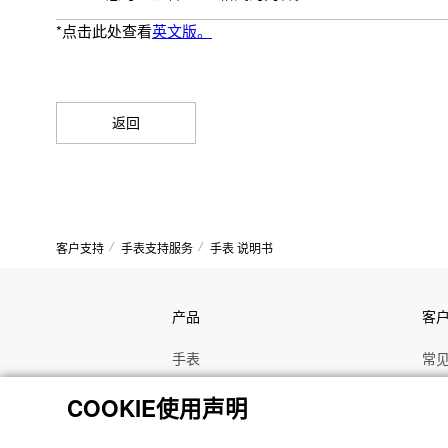
*点击此处查看
英文版。
返回
客户支持
手表支持服务
手表 说明书
产品
客
手表
常
电子乐器
手
COOKIE使用声明
函数计算器
操