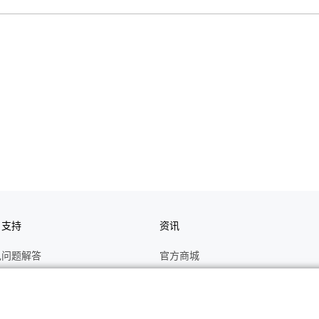
户支持
资讯
见问题解答
官方商城
册
关于CASIO
作视频
C's CLUB 会员权益