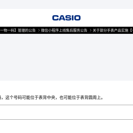
一物一码】管理的公告
微信小程序上线售后服务公告
关于部分手表产品实施【一
芯号码，这个号码可能位于表背中央，也可能位于表背圆周上。