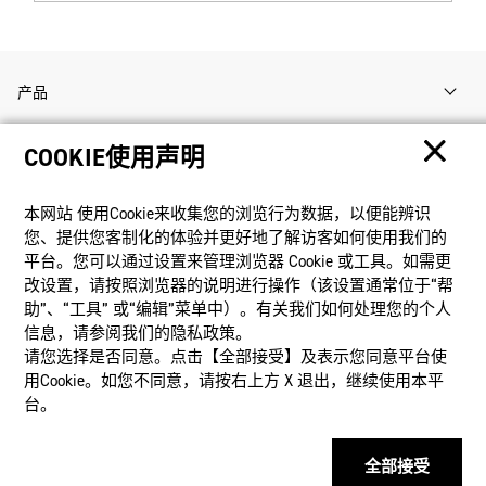
产品
COOKIE使用声明
客户支持
本网站 使⽤Cookie来收集您的浏览⾏为数据，以便能辨识
资讯
您、提供您客制化的体验并更好地了解访客如何使⽤我们的
平台。您可以通过设置来管理浏览器 Cookie 或⼯具。如需更
改设置，请按照浏览器的说明进⾏操作（该设置通常位于“帮
社交媒体
助”、“⼯具” 或“编辑”菜单中）。有关我们如何处理您的个⼈
信息，请参阅我们的隐私政策。
请您选择是否同意。点击【全部接受】及表示您同意平台使
用Cookie。如您不同意，请按右上⽅ X 退出，继续使⽤本平
台。
隐私权保护
使用条款
网站地图
联系我们
© 2025 卡西欧（中国）贸易有限公司 CASIO(China) Co., Ltd
全部接受