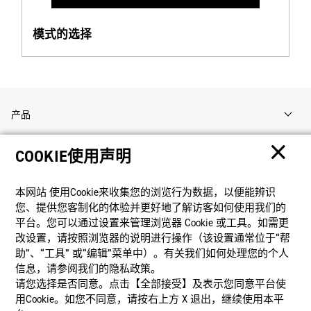
模式的选择
产品
COOKIE使用声明
客户支持
本网站 使⽤Cookie来收集您的浏览⾏为数据，以便能辨识
资讯
您、提供您客制化的体验并更好地了解访客如何使⽤我们的
平台。您可以通过设置来管理浏览器 Cookie 或⼯具。如需更
改设置，请按照浏览器的说明进⾏操作（该设置通常位于“帮
社交媒体
助”、“⼯具” 或“编辑”菜单中）。有关我们如何处理您的个⼈
信息，请参阅我们的隐私政策。
请您选择是否同意。点击【全部接受】及表示您同意平台使
用Cookie。如您不同意，请按右上⽅ X 退出，继续使⽤本平