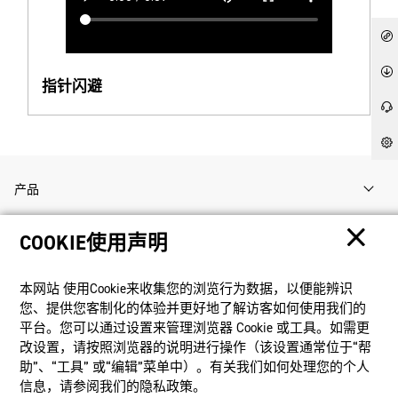
指针闪避
产品
COOKIE使用声明
客户支持
本网站 使⽤Cookie来收集您的浏览⾏为数据，以便能辨识
资讯
您、提供您客制化的体验并更好地了解访客如何使⽤我们的
平台。您可以通过设置来管理浏览器 Cookie 或⼯具。如需更
改设置，请按照浏览器的说明进⾏操作（该设置通常位于“帮
社交媒体
助”、“⼯具” 或“编辑”菜单中）。有关我们如何处理您的个⼈
信息，请参阅我们的隐私政策。