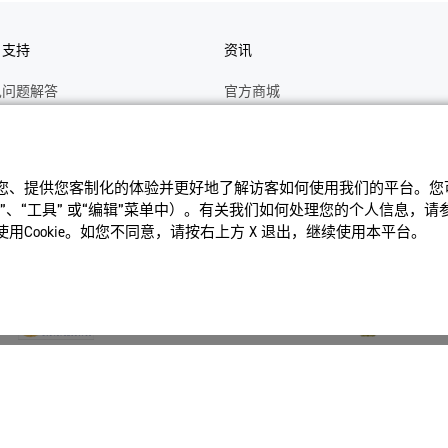
户支持
资讯
见问题解答
官方商城
册
关于CASIO
作视频
C's CLUB 会员权益
识您、提供您客制化的体验并更好地了解访客如何使⽤我们的平台。您可以
修
最新资讯
、“⼯具” 或“编辑”菜单中）。有关我们如何处理您的个⼈信息，
理状态查询
公告
Cookie。如您不同意，请按右上⽅ X 退出，继续使⽤本平台。
沪ICP备14020594号-1