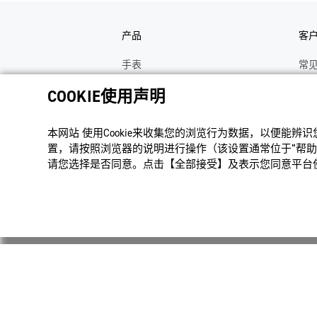
产品
客
手表
常
电子乐器
手
COOKIE使用声明
函数计算器
操
本网站 使⽤Cookie来收集您的浏览⾏为数据，以便能辨
办公计算器
维
置，请按照浏览器的说明进⾏操作（该设置通常位于“帮助”
电子辞典
修
请您选择是否同意。点击【全部接受】及表示您同意平台使用
Moflin