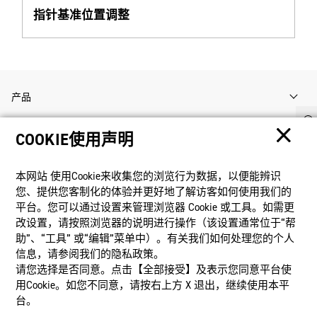
指针基准位置调整
产品
COOKIE使用声明
客户支持
本网站 使⽤Cookie来收集您的浏览⾏为数据，以便能辨识
资讯
您、提供您客制化的体验并更好地了解访客如何使⽤我们的
平台。您可以通过设置来管理浏览器 Cookie 或⼯具。如需更
改设置，请按照浏览器的说明进⾏操作（该设置通常位于“帮
社交媒体
助”、“⼯具” 或“编辑”菜单中）。有关我们如何处理您的个⼈
信息，请参阅我们的隐私政策。
请您选择是否同意。点击【全部接受】及表示您同意平台使
用Cookie。如您不同意，请按右上⽅ X 退出，继续使⽤本平
台。