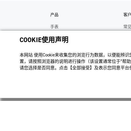
产品
客
手表
常
电子乐器
手
COOKIE使用声明
函数计算器
操
本网站 使⽤Cookie来收集您的浏览⾏为数据，以便能辨
办公计算器
维
置，请按照浏览器的说明进⾏操作（该设置通常位于“帮助”
电子辞典
修
请您选择是否同意。点击【全部接受】及表示您同意平台使用
Moflin