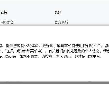
户支持
资讯
见问题解答
官方商城
册
关于CASIO
作视频
C's CLUB 会员权益
识您、提供您客制化的体验并更好地了解访客如何使⽤我们的平台。您可以
修
最新资讯
、“⼯具” 或“编辑”菜单中）。有关我们如何处理您的个⼈信息，
理状态查询
公告
Cookie。如您不同意，请按右上⽅ X 退出，继续使⽤本平台。
沪ICP备14020594号-1