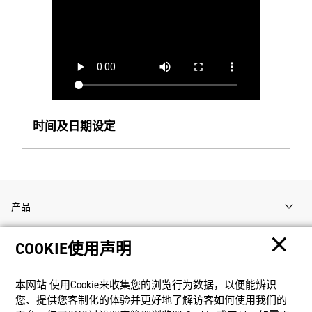
时间及日期设定
产品
COOKIE使用声明
客户支持
本网站 使⽤Cookie来收集您的浏览⾏为数据，以便能辨识
资讯
您、提供您客制化的体验并更好地了解访客如何使⽤我们的