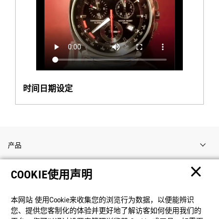
时间日期设定
产品
COOKIE使用声明
客户支持
本网站 使⽤Cookie来收集您的浏览⾏为数据，以便能辨识
资讯
您、提供您客制化的体验并更好地了解访客如何使⽤我们的