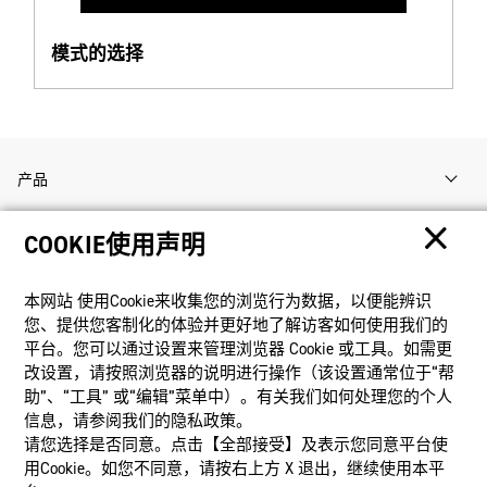
模式的选择
产品
COOKIE使用声明
客户支持
本网站 使⽤Cookie来收集您的浏览⾏为数据，以便能辨识
资讯
您、提供您客制化的体验并更好地了解访客如何使⽤我们的
平台。您可以通过设置来管理浏览器 Cookie 或⼯具。如需更
改设置，请按照浏览器的说明进⾏操作（该设置通常位于“帮
社交媒体
助”、“⼯具” 或“编辑”菜单中）。有关我们如何处理您的个⼈
信息，请参阅我们的隐私政策。
请您选择是否同意。点击【全部接受】及表示您同意平台使
用Cookie。如您不同意，请按右上⽅ X 退出，继续使⽤本平