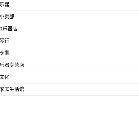
乐器
小卖部
Q乐器店
琴行
晚期
乐器专营店
文化
家庭生活馆