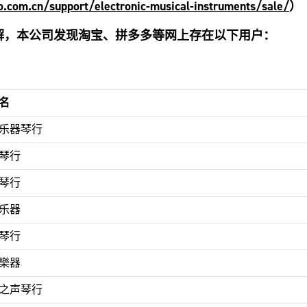
.com.cn/support/electronic-musical-instruments/sale/
）
解，本公司发现淘宝、拼多多等网上存在以下用户：
名
乐器琴行
琴行
琴行
乐器
琴行
樂器
之声琴行