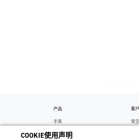
产品
客
手表
常
电子乐器
手
COOKIE使用声明