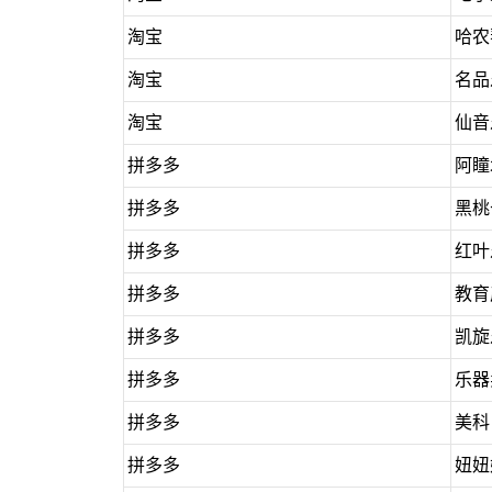
淘宝
哈农
淘宝
名品
淘宝
仙音
拼多多
阿瞳
拼多多
黑桃
拼多多
红叶
拼多多
教育
拼多多
凯旋
拼多多
乐器
拼多多
美科
拼多多
妞妞