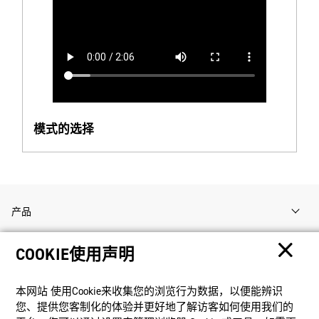
模式的选择
产品
COOKIE使用声明
客户支持
本网站 使⽤Cookie来收集您的浏览⾏为数据，以便能辨识
资讯
您、提供您客制化的体验并更好地了解访客如何使⽤我们的