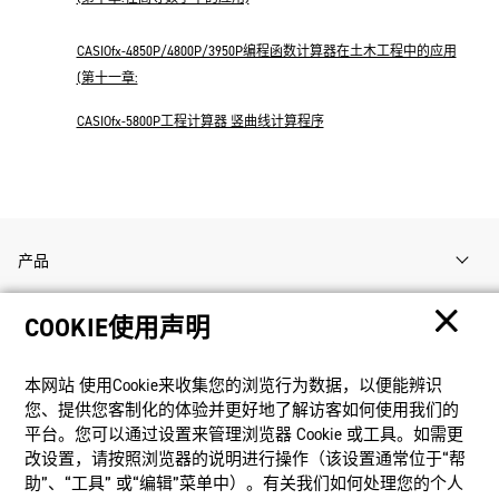
CASIOfx-4850P/4800P/3950P编程函数计算器在土木工程中的应用
(第十一章:
CASIOfx-5800P工程计算器 竖曲线计算程序
产品
COOKIE使用声明
客户支持
本网站 使⽤Cookie来收集您的浏览⾏为数据，以便能辨识
资讯
您、提供您客制化的体验并更好地了解访客如何使⽤我们的
平台。您可以通过设置来管理浏览器 Cookie 或⼯具。如需更
改设置，请按照浏览器的说明进⾏操作（该设置通常位于“帮
社交媒体
助”、“⼯具” 或“编辑”菜单中）。有关我们如何处理您的个⼈