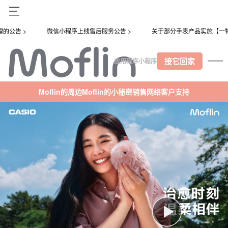
小程序上线售后服务公告 >
关于部分手表产品实施【一物一码】管理的公告 >
接它回家
应用程序
小程序
Moflin的周边
Moflin的小秘密
销售网络
客户支持