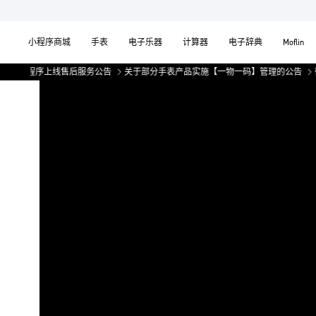
小程序商城
手表
电子乐器
计算器
电子辞典
Moflin
线售后服务公告
关于部分手表产品实施【一物一码】管理的公告
微信小程序上