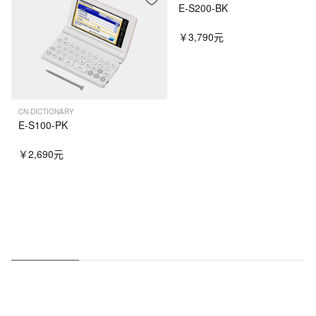
E-S200-BK
￥3,790元
CN-DICTIONARY
E-S100-PK
￥2,690元