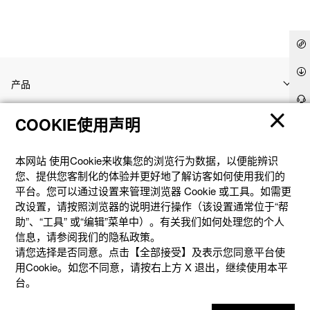
产品
COOKIE使用声明
客户支持
本网站 使⽤Cookie来收集您的浏览⾏为数据，以便能辨识
资讯
您、提供您客制化的体验并更好地了解访客如何使⽤我们的
平台。您可以通过设置来管理浏览器 Cookie 或⼯具。如需更
改设置，请按照浏览器的说明进⾏操作（该设置通常位于“帮
社交媒体
助”、“⼯具” 或“编辑”菜单中）。有关我们如何处理您的个⼈
信息，请参阅我们的隐私政策。
请您选择是否同意。点击【全部接受】及表示您同意平台使
用Cookie。如您不同意，请按右上⽅ X 退出，继续使⽤本平
台。
隐私权保护
使用条款
网站地图
联系我们