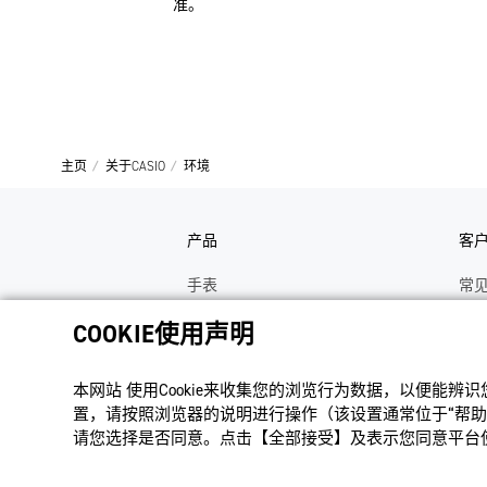
准。
主页
关于CASIO
环境
产品
客
手表
常
电子乐器
手
COOKIE使用声明
函数计算器
操
本网站 使⽤Cookie来收集您的浏览⾏为数据，以便能辨
办公计算器
维
置，请按照浏览器的说明进⾏操作（该设置通常位于“帮助”
电子辞典
修
请您选择是否同意。点击【全部接受】及表示您同意平台使用
Moflin