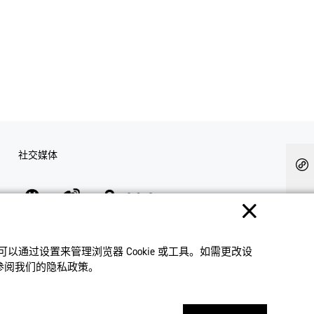
社交媒体
隐私权保护
使用条款
网站地图
联系我们
© 2025 卡西欧（中国）贸易有限公司 CASIO(China) Co., Ltd
通过设置来管理浏览器 Cookie 或⼯具。如需更改设
请参阅我们的隐私政策。