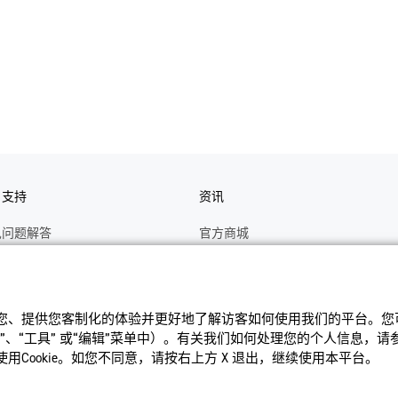
户支持
资讯
见问题解答
官方商城
册
关于CASIO
作视频
C's CLUB 会员权益
识您、提供您客制化的体验并更好地了解访客如何使⽤我们的平台。您可以
修
最新资讯
、“⼯具” 或“编辑”菜单中）。有关我们如何处理您的个⼈信息，
理状态查询
公告
Cookie。如您不同意，请按右上⽅ X 退出，继续使⽤本平台。