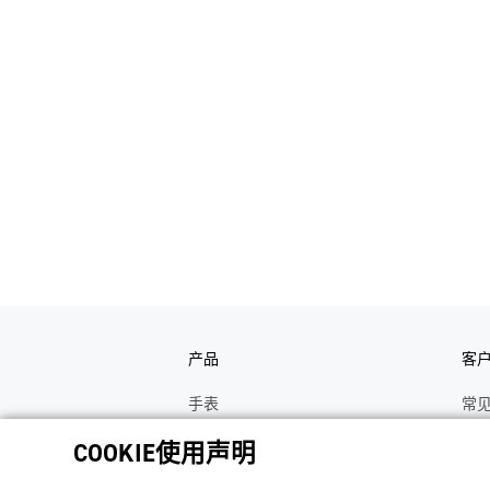
产品
客
手表
常
电子乐器
手
COOKIE使用声明
函数计算器
操