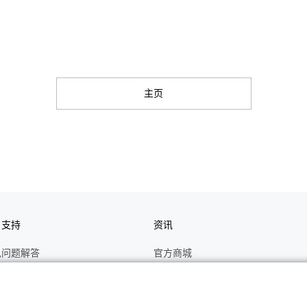
主页
户支持
资讯
见问题解答
官方商城
册
关于CASIO
作视频
C's CLUB 会员权益