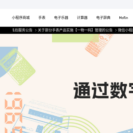
小程序商城
手表
电子乐器
计算器
电子辞典
Moflin
线售后服务公告
关于部分手表产品实施【一物一码】管理的公告
微信小程序上
卡
西
欧
计
算
器
的
业
务
数
据