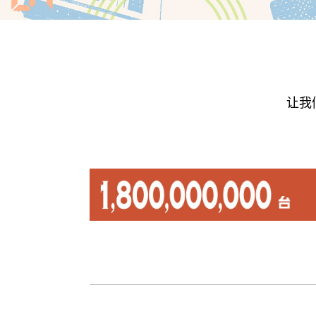
|
CASIO
卡
西
欧
让我
官
方
网
站